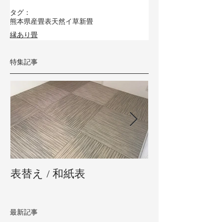
タグ：
熊本県産畳表
天然イ草
新畳
縁あり畳
特集記事
表替え / 和紙表
新畳 / 熊本県
最新記事