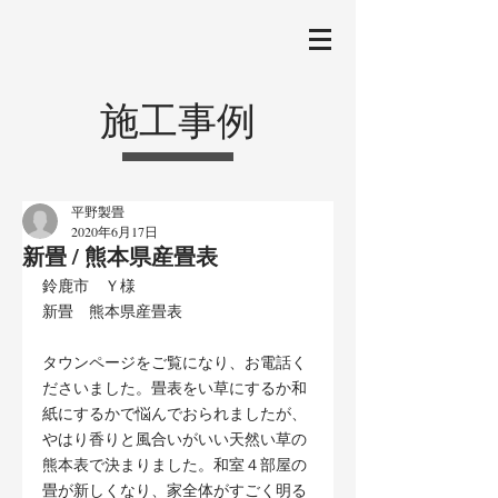
施工事例
平野製畳
2020年6月17日
新畳 / 熊本県産畳表
鈴鹿市　Ｙ様
新畳　熊本県産畳表
タウンページをご覧になり、お電話く
ださいました。畳表をい草にするか和
紙にするかで悩んでおられましたが、
やはり香りと風合いがいい天然い草の
熊本表で決まりました。和室４部屋の
畳が新しくなり、家全体がすごく明る