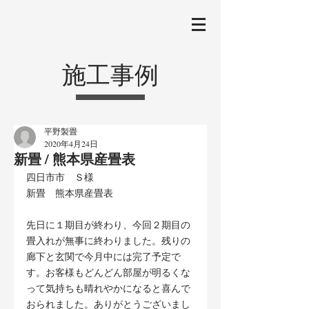
施工事例
平野製畳
2020年4月24日
新畳 / 熊本県産畳表
四日市市　Ｓ様
新畳　熊本県産畳表
先日に１期目が終わり、今回２期目の
畳入れが無事に終わりました。残りの
廊下と玄関で今月中には完了予定で
す。お客様もどんどん部屋が明るくな
って気持ちも晴れやかになると喜んで
おられました。ありがとうございまし