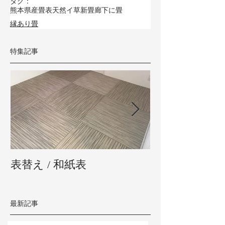
タグ：
熊本県産畳表
天然イ草
新畳
廊下に畳
縁あり畳
特集記事
表替え / 和紙表
新畳 / 熊本県
最新記事