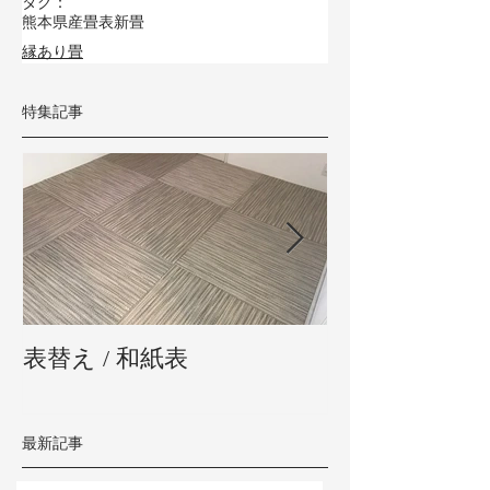
タグ：
熊本県産畳表
新畳
縁あり畳
特集記事
表替え / 和紙表
新畳 / 熊本県
最新記事