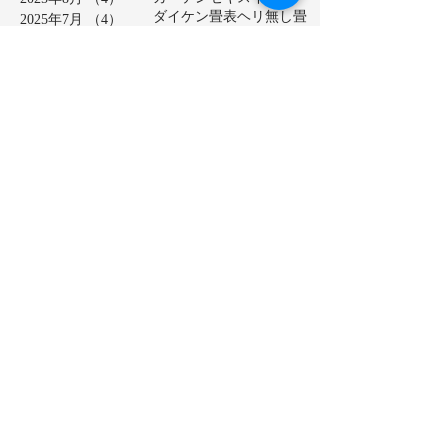
ダイケン畳表
ヘリ無し畳
2025年7月
（4）
4件の記事
ベッド畳
2025年6月
（6）
6件の記事
ロールスクリーン
中学校
2025年5月
（2）
2件の記事
亀山市
介護施設
保育園
2025年4月
（3）
3件の記事
公共施設
半畳
和紙表
2025年3月
（5）
5件の記事
大和撫子表
天然イ草
2025年2月
（3）
3件の記事
小学校
幼稚園
床の間
店舗
2025年1月
（4）
4件の記事
廊下に畳
建材床
抗菌・抗ウイルス加工表
2024年12月
（4）
4件の記事
新畳
松阪市
極み表
樹脂表
2024年11月
（4）
4件の記事
洗える畳
2024年10月
（5）
5件の記事
熊本産ひのさらさ
2024年9月
（5）
5件の記事
熊本男前表
熊本県産畳表
2024年8月
（4）
4件の記事
琉球表
目積表
社員寮
茶室
2024年7月
（4）
4件の記事
表替え
裏返し
鈴鹿市
2024年6月
（4）
4件の記事
障子貼り替え
雪見障子
2024年5月
（5）
5件の記事
龍鬢表
2024年4月
（4）
4件の記事
2024年3月
（5）
5件の記事
2024年2月
（4）
4件の記事
2024年1月
（4）
4件の記事
2023年12月
（5）
5件の記事
2023年11月
（4）
4件の記事