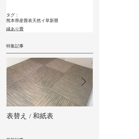
タグ：
熊本県産畳表
天然イ草
新畳
縁あり畳
特集記事
表替え / 和紙表
新畳 / 熊本県