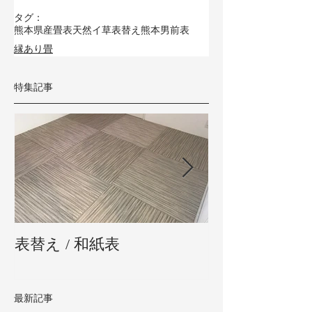
タグ：
熊本県産畳表
天然イ草
表替え
熊本男前表
縁あり畳
特集記事
表替え / 和紙表
新畳 / 熊本県
最新記事