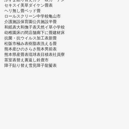
セキスイ美草
ダイケン畳表
ヘリ無し畳
ベッド畳
ロールスクリーン
中学校
亀山市
介護施設
保育園
公共施設
半畳
和紙表
大和撫子表
天然イ草
小学校
幼稚園
床の間
店舗
廊下に畳
建材床
抗菌・抗ウイルス加工表
新畳
松阪市
極み表
樹脂表
洗える畳
熊本産ひのさらさ
熊本男前表
熊本県産畳表
琉球表
目積表
社員寮
茶室
表替え
裏返し
鈴鹿市
障子貼り替え
雪見障子
龍鬢表