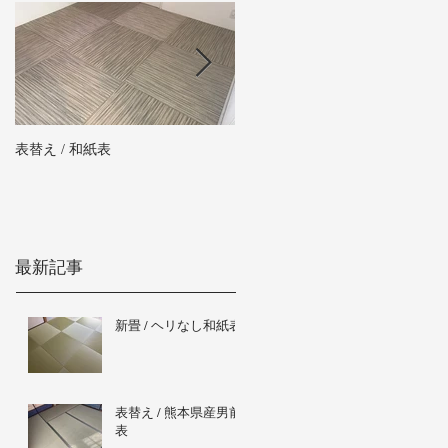
表替え / 和紙表
新畳 / 熊本県産男前表
最新記事
新畳 / ヘリなし和紙表
表替え / 熊本県産男前
表