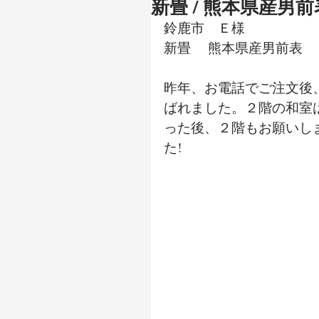
新畳 / 熊本県産男前
鈴鹿市　Ｅ様
新畳 　熊本県産男前表
昨年、お電話でご注文後
ばれました。２階の和室
った後、２階もお願いし
た!