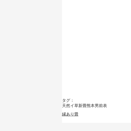
タグ：
天然イ草
新畳
熊本男前表
縁あり畳