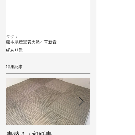
タグ：
熊本県産畳表
天然イ草
新畳
縁あり畳
特集記事
表替え / 和紙表
新畳 / 熊本県