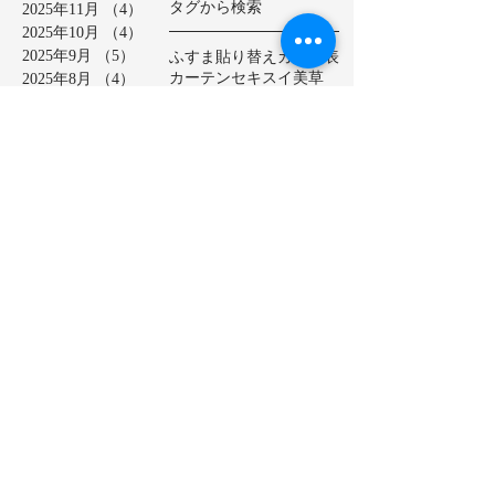
タグから検索
2025年11月
（4）
4件の記事
2025年10月
（4）
4件の記事
ふすま貼り替え
カラー表
2025年9月
（5）
5件の記事
カーテン
セキスイ美草
2025年8月
（4）
4件の記事
ダイケン畳表
ヘリ無し畳
2025年7月
（4）
4件の記事
ベッド畳
2025年6月
（6）
6件の記事
ロールスクリーン
中学校
2025年5月
（2）
2件の記事
亀山市
介護施設
保育園
2025年4月
（3）
3件の記事
公共施設
半畳
和紙表
2025年3月
（5）
5件の記事
大和撫子表
天然イ草
2025年2月
（3）
3件の記事
小学校
幼稚園
床の間
店舗
2025年1月
（4）
4件の記事
廊下に畳
建材床
抗菌・抗ウイルス加工表
2024年12月
（4）
4件の記事
新畳
松阪市
極み表
樹脂表
2024年11月
（4）
4件の記事
洗える畳
2024年10月
（5）
5件の記事
熊本産ひのさらさ
2024年9月
（5）
5件の記事
熊本男前表
熊本県産畳表
2024年8月
（4）
4件の記事
琉球表
目積表
社員寮
茶室
2024年7月
（4）
4件の記事
表替え
裏返し
鈴鹿市
2024年6月
（4）
4件の記事
障子貼り替え
雪見障子
2024年5月
（5）
5件の記事
龍鬢表
2024年4月
（4）
4件の記事
2024年3月
（5）
5件の記事