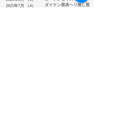
ダイケン畳表
ヘリ無し畳
2025年7月
（4）
4件の記事
ベッド畳
2025年6月
（6）
6件の記事
ロールスクリーン
中学校
2025年5月
（2）
2件の記事
亀山市
介護施設
保育園
2025年4月
（3）
3件の記事
公共施設
半畳
和紙表
2025年3月
（5）
5件の記事
大和撫子表
天然イ草
2025年2月
（3）
3件の記事
小学校
幼稚園
床の間
店舗
2025年1月
（4）
4件の記事
廊下に畳
建材床
抗菌・抗ウイルス加工表
2024年12月
（4）
4件の記事
新畳
松阪市
極み表
樹脂表
2024年11月
（4）
4件の記事
洗える畳
2024年10月
（5）
5件の記事
熊本産ひのさらさ
2024年9月
（5）
5件の記事
熊本男前表
熊本県産畳表
2024年8月
（4）
4件の記事
琉球表
目積表
社員寮
茶室
2024年7月
（4）
4件の記事
表替え
裏返し
鈴鹿市
2024年6月
（4）
4件の記事
障子貼り替え
雪見障子
2024年5月
（5）
5件の記事
龍鬢表
2024年4月
（4）
4件の記事
2024年3月
（5）
5件の記事
2024年2月
（4）
4件の記事
2024年1月
（4）
4件の記事
2023年12月
（5）
5件の記事
2023年11月
（4）
4件の記事