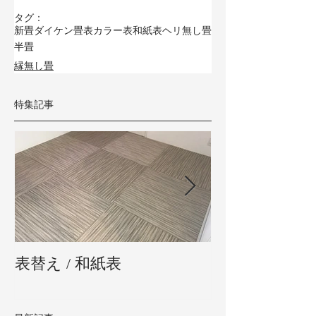
タグ：
新畳
ダイケン畳表
カラー表
和紙表
ヘリ無し畳
半畳
縁無し畳
特集記事
表替え / 和紙表
新畳 / 熊本県