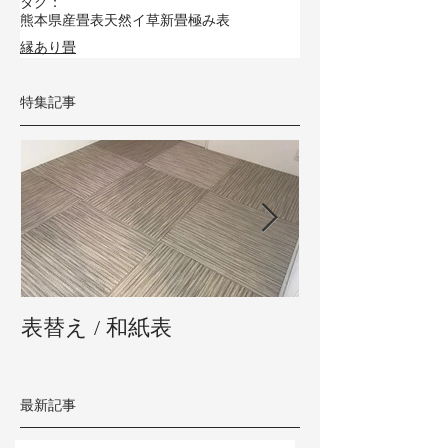
タグ：
熊本県産畳表
天然イ草
新畳
極み表
縁あり畳
特集記事
表替え / 和紙表
新畳 / 熊本県
最新記事