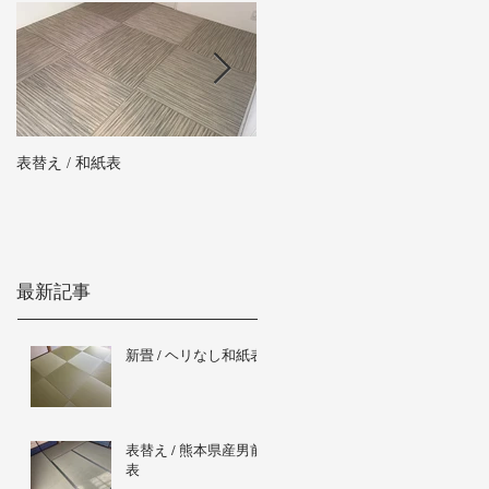
表替え / 和紙表
新畳 / 熊本県産男前表
最新記事
新畳 / ヘリなし和紙表
表替え / 熊本県産男前
表