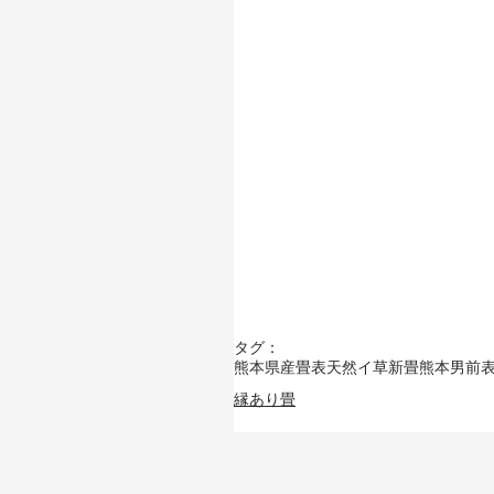
タグ：
熊本県産畳表
天然イ草
新畳
熊本男前
縁あり畳