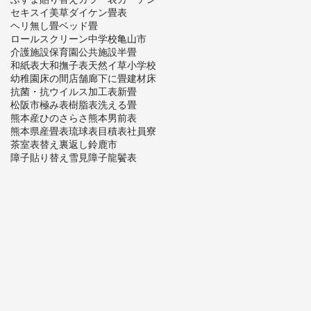
セキスイ美草
ダイケン畳表
ヘリ無し畳
ベッド畳
ロールスクリーン
中学校
亀山市
介護施設
保育園
公共施設
半畳
和紙表
大和撫子表
天然イ草
小学校
幼稚園
床の間
店舗
廊下に畳
建材床
抗菌・抗ウイルス加工表
新畳
松阪市
極み表
樹脂表
洗える畳
熊本産ひのさらさ
熊本男前表
熊本県産畳表
琉球表
目積表
社員寮
茶室
表替え
裏返し
鈴鹿市
障子貼り替え
雪見障子
龍鬢表