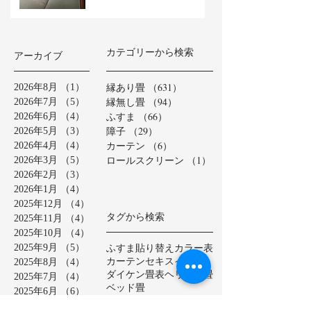
カテゴリーから検索
アーカイブ
縁あり畳
（631）
631件の記事
2026年8月
（1）
1件の記事
縁無し畳
（94）
94件の記事
2026年7月
（5）
5件の記事
ふすま
（66）
66件の記事
2026年6月
（4）
4件の記事
障子
（29）
29件の記事
2026年5月
（3）
3件の記事
カーテン
（6）
6件の記事
2026年4月
（4）
4件の記事
ロールスクリーン
（1）
1件の記事
2026年3月
（5）
5件の記事
2026年2月
（3）
3件の記事
2026年1月
（4）
4件の記事
2025年12月
（4）
4件の記事
タグから検索
2025年11月
（4）
4件の記事
2025年10月
（4）
4件の記事
ふすま貼り替え
カラー表
2025年9月
（5）
5件の記事
カーテン
セキスイ美草
2025年8月
（4）
4件の記事
ダイケン畳表
ヘリ無し畳
2025年7月
（4）
4件の記事
ベッド畳
2025年6月
（6）
6件の記事
ロールスクリーン
中学校
2025年5月
（2）
2件の記事