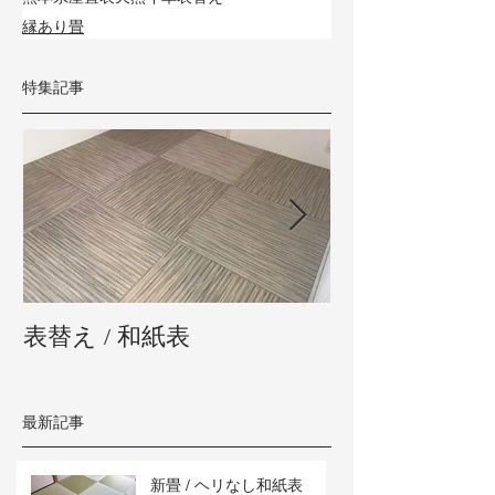
縁あり畳
特集記事
表替え / 和紙表
新畳 / 熊本県
最新記事
新畳 / ヘリなし和紙表