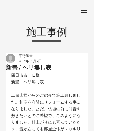
施工事例
平野製畳
2019年11月5日
新畳 / ヘリ無し表
四日市市　Ｅ様
新畳　ヘリ無し表
工務店様からのご紹介で施工致しまし
た。和室を洋間にリフォームする事に
なりました。ただ、仏壇の前には畳を
敷きたいとのご希望で、このようにな
りました。仕上がりにも喜んでいただ
き、畳があっても部屋全体がスッキリ