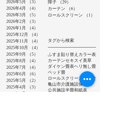
障子
（29）
29件の記事
2026年5月
（3）
3件の記事
カーテン
（6）
6件の記事
2026年4月
（4）
4件の記事
ロールスクリーン
（1）
1件の記事
2026年3月
（5）
5件の記事
2026年2月
（3）
3件の記事
2026年1月
（4）
4件の記事
2025年12月
（4）
4件の記事
タグから検索
2025年11月
（4）
4件の記事
2025年10月
（4）
4件の記事
ふすま貼り替え
カラー表
2025年9月
（5）
5件の記事
カーテン
セキスイ美草
2025年8月
（4）
4件の記事
ダイケン畳表
ヘリ無し畳
2025年7月
（4）
4件の記事
ベッド畳
2025年6月
（6）
6件の記事
ロールスクリーン
中学校
2025年5月
（2）
2件の記事
亀山市
介護施設
保育園
2025年4月
（3）
3件の記事
公共施設
半畳
和紙表
2025年3月
（5）
5件の記事
大和撫子表
天然イ草
2025年2月
（3）
3件の記事
小学校
幼稚園
床の間
店舗
2025年1月
（4）
4件の記事
廊下に畳
建材床
抗菌・抗ウイルス加工表
2024年12月
（4）
4件の記事
新畳
松阪市
極み表
樹脂表
2024年11月
（4）
4件の記事
洗える畳
2024年10月
（5）
5件の記事
熊本産ひのさらさ
2024年9月
（5）
5件の記事
熊本男前表
熊本県産畳表
2024年8月
（4）
4件の記事