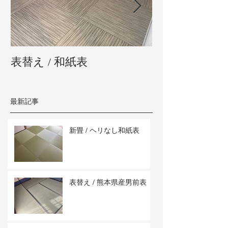
表替え / 和紙表
新畳 / 熊本県
最新記事
新畳 / ヘリなし和紙表
表替え / 熊本県産男前表