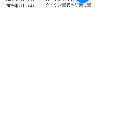
ダイケン畳表
ヘリ無し畳
2025年7月
（4）
4件の記事
ベッド畳
2025年6月
（6）
6件の記事
ロールスクリーン
中学校
2025年5月
（2）
2件の記事
亀山市
介護施設
保育園
2025年4月
（3）
3件の記事
公共施設
半畳
和紙表
2025年3月
（5）
5件の記事
大和撫子表
天然イ草
2025年2月
（3）
3件の記事
小学校
幼稚園
床の間
店舗
2025年1月
（4）
4件の記事
廊下に畳
建材床
抗菌・抗ウイルス加工表
2024年12月
（4）
4件の記事
新畳
松阪市
極み表
樹脂表
2024年11月
（4）
4件の記事
洗える畳
2024年10月
（5）
5件の記事
熊本産ひのさらさ
2024年9月
（5）
5件の記事
熊本男前表
熊本県産畳表
2024年8月
（4）
4件の記事
琉球表
目積表
社員寮
茶室
2024年7月
（4）
4件の記事
表替え
裏返し
鈴鹿市
2024年6月
（4）
4件の記事
障子貼り替え
雪見障子
2024年5月
（5）
5件の記事
龍鬢表
2024年4月
（4）
4件の記事
2024年3月
（5）
5件の記事
2024年2月
（4）
4件の記事
2024年1月
（4）
4件の記事
2023年12月
（5）
5件の記事
2023年11月
（4）
4件の記事