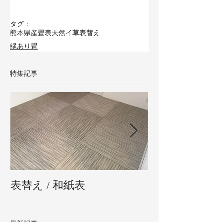
タグ：
熊本県産畳表
天然イ草
表替え
縁あり畳
特集記事
表替え / 和紙表
新畳 / 熊本県