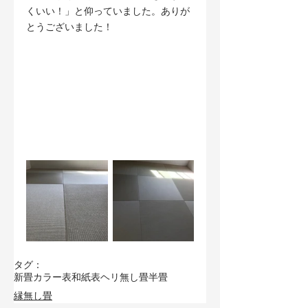
くいい！」と仰っていました。ありが
とうございました！
タグ：
新畳
カラー表
和紙表
ヘリ無し畳
半畳
縁無し畳