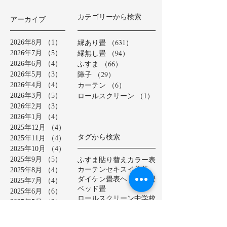
カテゴリーから検索
アーカイブ
縁あり畳
（631）
631件の記事
2026年8月
（1）
1件の記事
縁無し畳
（94）
94件の記事
2026年7月
（5）
5件の記事
ふすま
（66）
66件の記事
2026年6月
（4）
4件の記事
障子
（29）
29件の記事
2026年5月
（3）
3件の記事
カーテン
（6）
6件の記事
2026年4月
（4）
4件の記事
ロールスクリーン
（1）
1件の記事
2026年3月
（5）
5件の記事
2026年2月
（3）
3件の記事
2026年1月
（4）
4件の記事
2025年12月
（4）
4件の記事
タグから検索
2025年11月
（4）
4件の記事
2025年10月
（4）
4件の記事
ふすま貼り替え
カラー表
2025年9月
（5）
5件の記事
カーテン
セキスイ美草
2025年8月
（4）
4件の記事
ダイケン畳表
ヘリ無し畳
2025年7月
（4）
4件の記事
ベッド畳
2025年6月
（6）
6件の記事
ロールスクリーン
中学校
2025年5月
（2）
2件の記事
亀山市
介護施設
保育園
2025年4月
（3）
3件の記事
公共施設
半畳
和紙表
2025年3月
（5）
5件の記事
大和撫子表
天然イ草