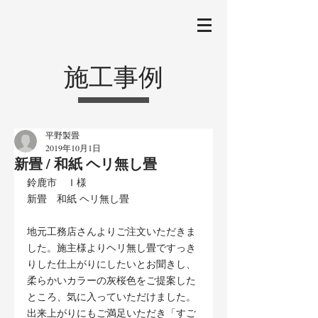
施工事例
平野製畳
2019年10月1日
新畳 / 和紙 ヘリ無し畳
鈴鹿市　Ｉ様
新畳　和紙 ヘリ無し畳
地元工務店さんよりご注文いただきま
した。施主様よりヘリ無し畳ですっき
りした仕上がりにしたいとお聞きし、 
柔らかいカラーの灰桜色をご提案した
ところ、気に入っていただけました。
出来上がりにもご満足いただき「すご