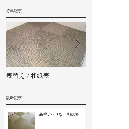
特集記事
表替え / 和紙表
新畳 / 熊本県
最新記事
新畳 / ヘリなし和紙表