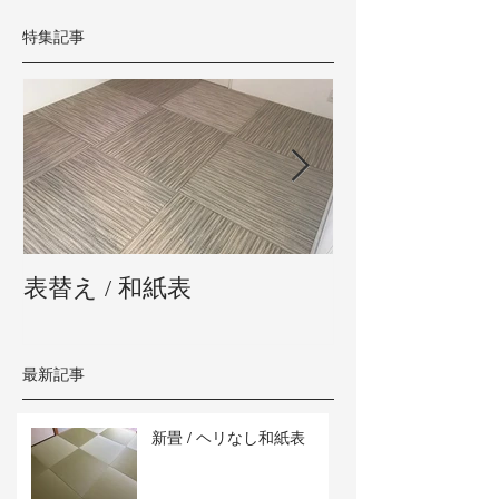
特集記事
表替え / 和紙表
新畳 / 熊本県
最新記事
新畳 / ヘリなし和紙表