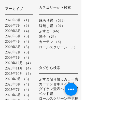
カテゴリーから検索
アーカイブ
縁あり畳
（631）
631件の記事
2026年8月
（1）
1件の記事
縁無し畳
（94）
94件の記事
2026年7月
（5）
5件の記事
ふすま
（66）
66件の記事
2026年6月
（4）
4件の記事
障子
（29）
29件の記事
2026年5月
（3）
3件の記事
カーテン
（6）
6件の記事
2026年4月
（4）
4件の記事
ロールスクリーン
（1）
1件の記事
2026年3月
（5）
5件の記事
2026年2月
（3）
3件の記事
2026年1月
（4）
4件の記事
2025年12月
（4）
4件の記事
タグから検索
2025年11月
（4）
4件の記事
2025年10月
（4）
4件の記事
ふすま貼り替え
カラー表
2025年9月
（5）
5件の記事
カーテン
セキスイ美草
2025年8月
（4）
4件の記事
ダイケン畳表
ヘリ無し畳
2025年7月
（4）
4件の記事
ベッド畳
2025年6月
（6）
6件の記事
ロールスクリーン
中学校
2025年5月
（2）
2件の記事
亀山市
介護施設
保育園
2025年4月
（3）
3件の記事
公共施設
半畳
和紙表
2025年3月
（5）
5件の記事
大和撫子表
天然イ草