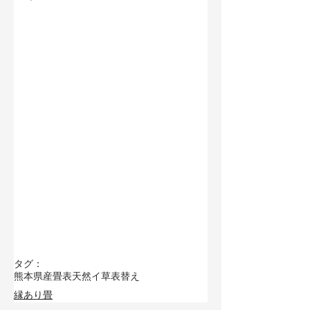
タグ：
熊本県産畳表
天然イ草
表替え
縁あり畳