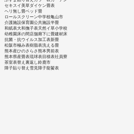
セキスイ美草
ダイケン畳表
ヘリ無し畳
ベッド畳
ロールスクリーン
中学校
亀山市
介護施設
保育園
公共施設
半畳
和紙表
大和撫子表
天然イ草
小学校
幼稚園
床の間
店舗
廊下に畳
建材床
抗菌・抗ウイルス加工表
新畳
松阪市
極み表
樹脂表
洗える畳
熊本産ひのさらさ
熊本男前表
熊本県産畳表
琉球表
目積表
社員寮
茶室
表替え
裏返し
鈴鹿市
障子貼り替え
雪見障子
龍鬢表