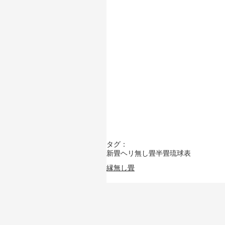
タグ：
新畳
ヘリ無し畳
半畳
琉球表
縁無し畳