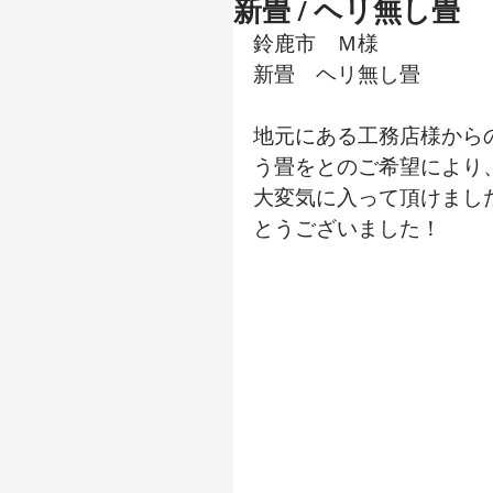
新畳 / ヘリ無し畳
鈴鹿市　Ｍ様
新畳　ヘリ無し畳
地元にある工務店様から
う畳をとのご希望により
大変気に入って頂けまし
とうございました！