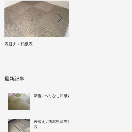
表替え / 和紙表
新畳 / 熊本県産男前表
最新記事
新畳 / ヘリなし和紙表
表替え / 熊本県産男前
表