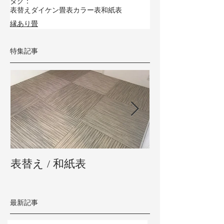
タグ：
表替え
ダイケン畳表
カラー表
和紙表
縁あり畳
特集記事
表替え / 和紙表
新畳 / 熊本県
最新記事