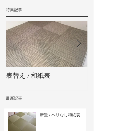
特集記事
表替え / 和紙表
新畳 / 熊本県
最新記事
新畳 / ヘリなし和紙表