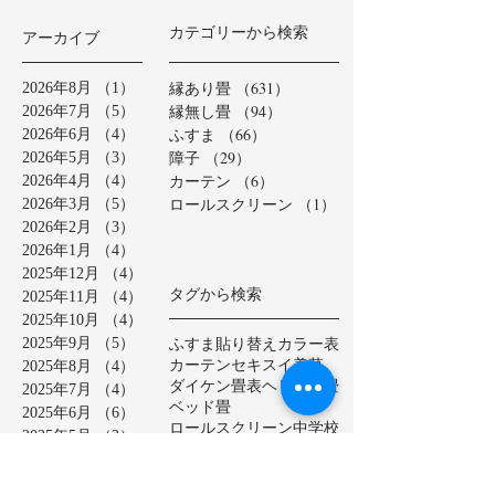
カテゴリーから検索
アーカイブ
縁あり畳
（631）
631件の記事
2026年8月
（1）
1件の記事
縁無し畳
（94）
94件の記事
2026年7月
（5）
5件の記事
ふすま
（66）
66件の記事
2026年6月
（4）
4件の記事
障子
（29）
29件の記事
2026年5月
（3）
3件の記事
カーテン
（6）
6件の記事
2026年4月
（4）
4件の記事
ロールスクリーン
（1）
1件の記事
2026年3月
（5）
5件の記事
2026年2月
（3）
3件の記事
2026年1月
（4）
4件の記事
2025年12月
（4）
4件の記事
タグから検索
2025年11月
（4）
4件の記事
2025年10月
（4）
4件の記事
ふすま貼り替え
カラー表
2025年9月
（5）
5件の記事
カーテン
セキスイ美草
2025年8月
（4）
4件の記事
ダイケン畳表
ヘリ無し畳
2025年7月
（4）
4件の記事
ベッド畳
2025年6月
（6）
6件の記事
ロールスクリーン
中学校
2025年5月
（2）
2件の記事
亀山市
介護施設
保育園
2025年4月
（3）
3件の記事
公共施設
半畳
和紙表
2025年3月
（5）
5件の記事
大和撫子表
天然イ草