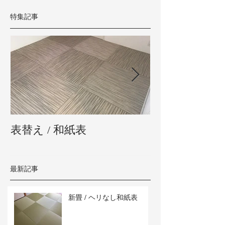
特集記事
表替え / 和紙表
新畳 / 熊本県
最新記事
新畳 / ヘリなし和紙表