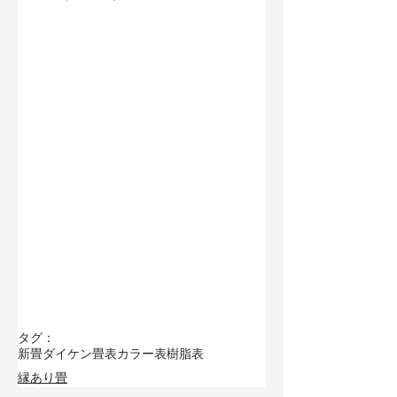
タグ：
新畳
ダイケン畳表
カラー表
樹脂表
縁あり畳