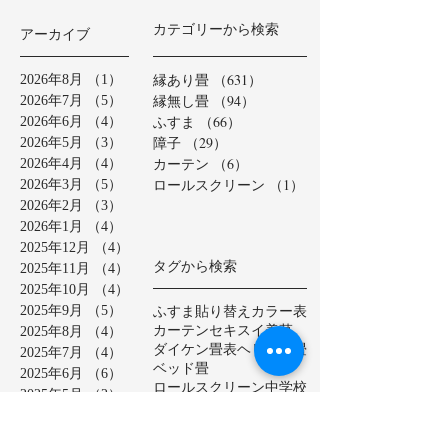
カテゴリーから検索
アーカイブ
縁あり畳
（631）
631件の記事
2026年8月
（1）
1件の記事
縁無し畳
（94）
94件の記事
2026年7月
（5）
5件の記事
ふすま
（66）
66件の記事
2026年6月
（4）
4件の記事
障子
（29）
29件の記事
2026年5月
（3）
3件の記事
カーテン
（6）
6件の記事
2026年4月
（4）
4件の記事
ロールスクリーン
（1）
1件の記事
2026年3月
（5）
5件の記事
2026年2月
（3）
3件の記事
2026年1月
（4）
4件の記事
2025年12月
（4）
4件の記事
タグから検索
2025年11月
（4）
4件の記事
2025年10月
（4）
4件の記事
ふすま貼り替え
カラー表
2025年9月
（5）
5件の記事
カーテン
セキスイ美草
2025年8月
（4）
4件の記事
ダイケン畳表
ヘリ無し畳
2025年7月
（4）
4件の記事
ベッド畳
2025年6月
（6）
6件の記事
ロールスクリーン
中学校
2025年5月
（2）
2件の記事
亀山市
介護施設
保育園
2025年4月
（3）
3件の記事
公共施設
半畳
和紙表
2025年3月
（5）
5件の記事
大和撫子表
天然イ草