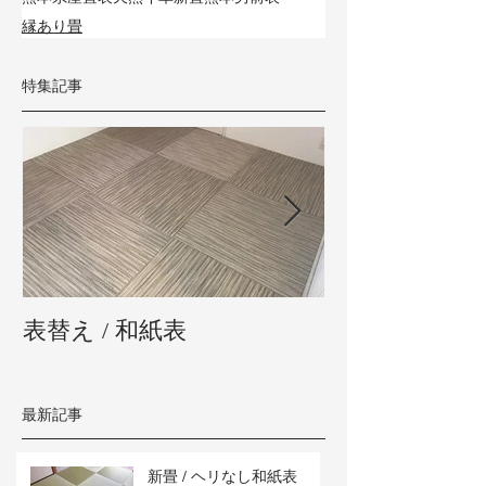
縁あり畳
特集記事
表替え / 和紙表
新畳 / 熊本県
最新記事
新畳 / ヘリなし和紙表