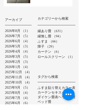
カテゴリーから検索
アーカイブ
縁あり畳
（631）
631件の記事
2026年8月
（1）
1件の記事
縁無し畳
（94）
94件の記事
2026年7月
（5）
5件の記事
ふすま
（66）
66件の記事
2026年6月
（4）
4件の記事
障子
（29）
29件の記事
2026年5月
（3）
3件の記事
カーテン
（6）
6件の記事
2026年4月
（4）
4件の記事
ロールスクリーン
（1）
1件の記事
2026年3月
（5）
5件の記事
2026年2月
（3）
3件の記事
2026年1月
（4）
4件の記事
2025年12月
（4）
4件の記事
タグから検索
2025年11月
（4）
4件の記事
2025年10月
（4）
4件の記事
ふすま貼り替え
カラー表
2025年9月
（5）
5件の記事
カーテン
セキスイ美草
2025年8月
（4）
4件の記事
ダイケン畳表
ヘリ無し畳
2025年7月
（4）
4件の記事
ベッド畳
2025年6月
（6）
6件の記事
ロールスクリーン
中学校
2025年5月
（2）
2件の記事