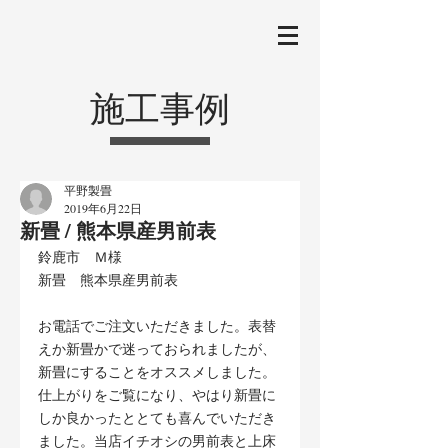
施工事例
平野製畳
2019年6月22日
新畳 / 熊本県産男前表
鈴鹿市　Ｍ様
新畳　熊本県産男前表
お電話でご注文いただきました。表替
えか新畳かで迷っておられましたが、
新畳にすることをオススメしました。
仕上がりをご覧になり、やはり新畳に
しか良かったととても喜んでいただき
ました。当店イチオシの男前表と上床