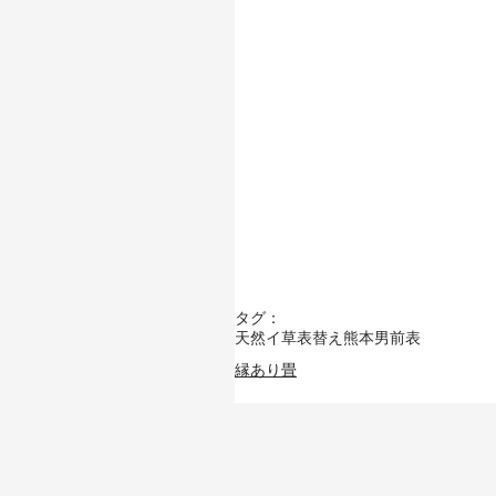
タグ：
天然イ草
表替え
熊本男前表
縁あり畳