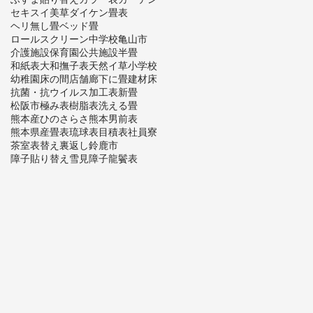
セキスイ美草
ダイケン畳表
ヘリ無し畳
ベッド畳
ロールスクリーン
中学校
亀山市
介護施設
保育園
公共施設
半畳
和紙表
大和撫子表
天然イ草
小学校
幼稚園
床の間
店舗
廊下に畳
建材床
抗菌・抗ウイルス加工表
新畳
松阪市
極み表
樹脂表
洗える畳
熊本産ひのさらさ
熊本男前表
熊本県産畳表
琉球表
目積表
社員寮
茶室
表替え
裏返し
鈴鹿市
障子貼り替え
雪見障子
龍鬢表