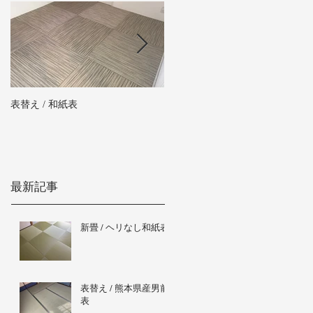
表替え / 和紙表
新畳 / 熊本県産男前表
最新記事
新畳 / ヘリなし和紙表
表替え / 熊本県産男前
表