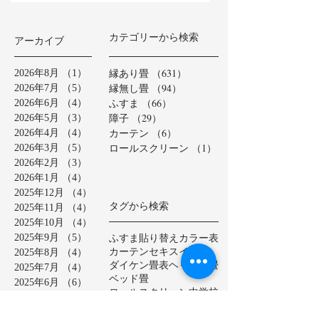
カテゴリーから検索
アーカイブ
縁あり畳
（631）
631件の記事
2026年8月
（1）
1件の記事
縁無し畳
（94）
94件の記事
2026年7月
（5）
5件の記事
ふすま
（66）
66件の記事
2026年6月
（4）
4件の記事
障子
（29）
29件の記事
2026年5月
（3）
3件の記事
カーテン
（6）
6件の記事
2026年4月
（4）
4件の記事
ロールスクリーン
（1）
1件の記事
2026年3月
（5）
5件の記事
2026年2月
（3）
3件の記事
2026年1月
（4）
4件の記事
2025年12月
（4）
4件の記事
タグから検索
2025年11月
（4）
4件の記事
2025年10月
（4）
4件の記事
ふすま貼り替え
カラー表
2025年9月
（5）
5件の記事
カーテン
セキスイ美草
2025年8月
（4）
4件の記事
ダイケン畳表
ヘリ無し畳
2025年7月
（4）
4件の記事
ベッド畳
2025年6月
（6）
6件の記事
ロールスクリーン
中学校
2025年5月
（2）
2件の記事
亀山市
介護施設
保育園
2025年4月
（3）
3件の記事
公共施設
半畳
和紙表