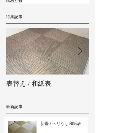
縁あり畳
特集記事
表替え / 和紙表
新畳 / 熊本県
最新記事
新畳 / ヘリなし和紙表