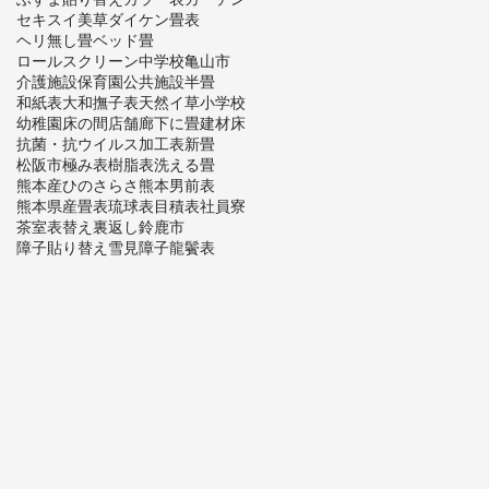
セキスイ美草
ダイケン畳表
ヘリ無し畳
ベッド畳
ロールスクリーン
中学校
亀山市
介護施設
保育園
公共施設
半畳
和紙表
大和撫子表
天然イ草
小学校
幼稚園
床の間
店舗
廊下に畳
建材床
抗菌・抗ウイルス加工表
新畳
松阪市
極み表
樹脂表
洗える畳
熊本産ひのさらさ
熊本男前表
熊本県産畳表
琉球表
目積表
社員寮
茶室
表替え
裏返し
鈴鹿市
障子貼り替え
雪見障子
龍鬢表