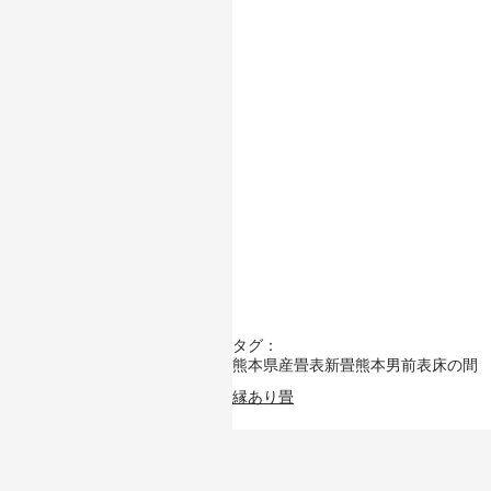
タグ：
熊本県産畳表
新畳
熊本男前表
床の間
縁あり畳