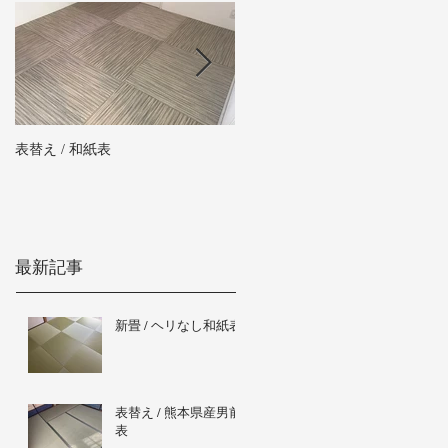
表替え / 和紙表
新畳 / 熊本県産男前表
最新記事
新畳 / ヘリなし和紙表
表替え / 熊本県産男前
表