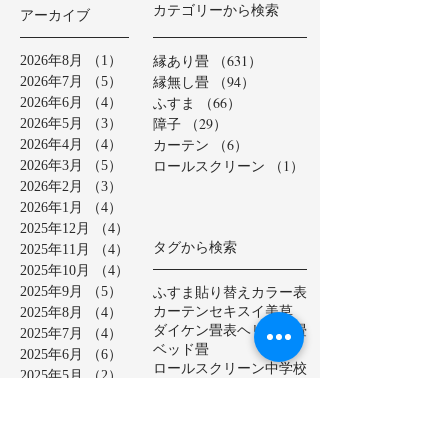
カテゴリーから検索
アーカイブ
縁あり畳
（631）
631件の記事
2026年8月
（1）
1件の記事
縁無し畳
（94）
94件の記事
2026年7月
（5）
5件の記事
ふすま
（66）
66件の記事
2026年6月
（4）
4件の記事
障子
（29）
29件の記事
2026年5月
（3）
3件の記事
カーテン
（6）
6件の記事
2026年4月
（4）
4件の記事
ロールスクリーン
（1）
1件の記事
2026年3月
（5）
5件の記事
2026年2月
（3）
3件の記事
2026年1月
（4）
4件の記事
2025年12月
（4）
4件の記事
タグから検索
2025年11月
（4）
4件の記事
2025年10月
（4）
4件の記事
ふすま貼り替え
カラー表
2025年9月
（5）
5件の記事
カーテン
セキスイ美草
2025年8月
（4）
4件の記事
ダイケン畳表
ヘリ無し畳
2025年7月
（4）
4件の記事
ベッド畳
2025年6月
（6）
6件の記事
ロールスクリーン
中学校
2025年5月
（2）
2件の記事
亀山市
介護施設
保育園
2025年4月
（3）
3件の記事
公共施設
半畳
和紙表
2025年3月
（5）
5件の記事
大和撫子表
天然イ草
2025年2月
（3）
3件の記事
小学校
幼稚園
床の間
店舗