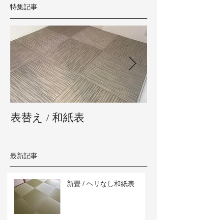
特集記事
表替え / 和紙表
新畳 / 熊本県
最新記事
新畳 / ヘリなし和紙表