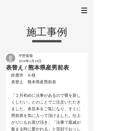
施工事例
平野製畳
2019年1月18日
表替え / 熊本県産男前表
鈴鹿市　Ｋ様
表替え　熊本県産男前表
「２月初めに法事があるので畳を新し
くしたい」とのことでご注文いただき
ました。表見本をご覧になり、すぐに
男前表を気に入って頂けました。仕上
がりにもお喜び頂き、「法事で親戚が
集まる時に驚かれる」と笑顔でおっし