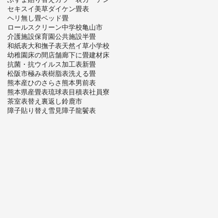
セキスイ美草
ダイケン畳表
ヘリ無し畳
ベッド畳
ロールスクリーン
中学校
亀山市
介護施設
保育園
公共施設
半畳
和紙表
大和撫子表
天然イ草
小学校
幼稚園
床の間
店舗
廊下に畳
建材床
抗菌・抗ウイルス加工表
新畳
松阪市
極み表
樹脂表
洗える畳
熊本産ひのさらさ
熊本男前表
熊本県産畳表
琉球表
目積表
社員寮
茶室
表替え
裏返し
鈴鹿市
障子貼り替え
雪見障子
龍鬢表