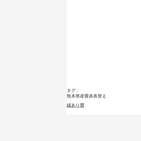
タグ：
熊本県産畳表
表替え
縁あり畳