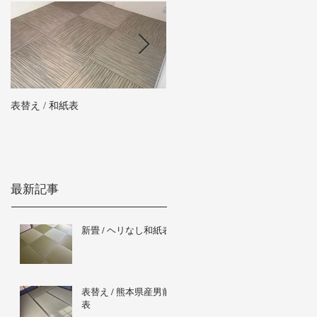
表替え / 和紙表
新畳 / 熊本県産男前表
最新記事
新畳 / ヘリなし和紙表
表替え / 熊本県産男前
表