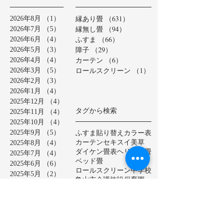
縁あり畳
（631）
631件の記事
2026年8月
（1）
1件の記事
縁無し畳
（94）
94件の記事
2026年7月
（5）
5件の記事
ふすま
（66）
66件の記事
2026年6月
（4）
4件の記事
障子
（29）
29件の記事
2026年5月
（3）
3件の記事
カーテン
（6）
6件の記事
2026年4月
（4）
4件の記事
ロールスクリーン
（1）
1件の記事
2026年3月
（5）
5件の記事
2026年2月
（3）
3件の記事
2026年1月
（4）
4件の記事
2025年12月
（4）
4件の記事
タグから検索
2025年11月
（4）
4件の記事
2025年10月
（4）
4件の記事
ふすま貼り替え
カラー表
2025年9月
（5）
5件の記事
カーテン
セキスイ美草
2025年8月
（4）
4件の記事
ダイケン畳表
ヘリ無し畳
2025年7月
（4）
4件の記事
ベッド畳
2025年6月
（6）
6件の記事
ロールスクリーン
中学校
2025年5月
（2）
2件の記事
亀山市
介護施設
保育園
2025年4月
（3）
3件の記事
公共施設
半畳
和紙表
2025年3月
（5）
5件の記事
大和撫子表
天然イ草
2025年2月
（3）
3件の記事
小学校
幼稚園
床の間
店舗
2025年1月
（4）
4件の記事
廊下に畳
建材床