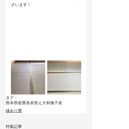
ざいます！
タグ：
熊本県産畳表
表替え
大和撫子表
縁あり畳
特集記事