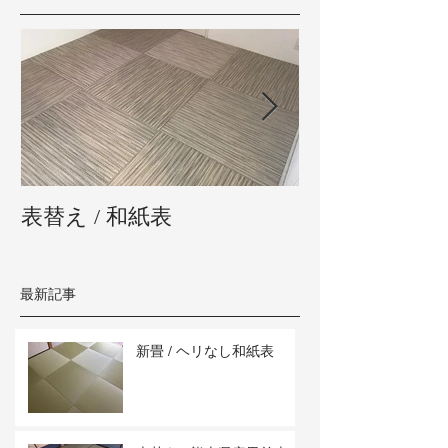
表替え / 和紙表
新畳 / 熊本県
最新記事
新畳 / ヘリなし和紙表