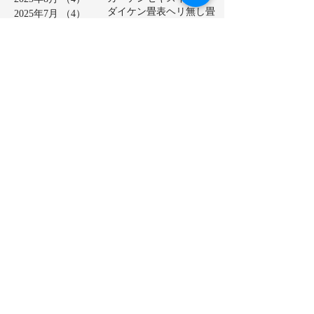
ダイケン畳表
ヘリ無し畳
2025年7月
（4）
4件の記事
ベッド畳
2025年6月
（6）
6件の記事
ロールスクリーン
中学校
2025年5月
（2）
2件の記事
亀山市
介護施設
保育園
2025年4月
（3）
3件の記事
公共施設
半畳
和紙表
2025年3月
（5）
5件の記事
大和撫子表
天然イ草
2025年2月
（3）
3件の記事
小学校
幼稚園
床の間
店舗
2025年1月
（4）
4件の記事
廊下に畳
建材床
抗菌・抗ウイルス加工表
2024年12月
（4）
4件の記事
新畳
松阪市
極み表
樹脂表
2024年11月
（4）
4件の記事
洗える畳
2024年10月
（5）
5件の記事
熊本産ひのさらさ
2024年9月
（5）
5件の記事
熊本男前表
熊本県産畳表
2024年8月
（4）
4件の記事
琉球表
目積表
社員寮
茶室
2024年7月
（4）
4件の記事
表替え
裏返し
鈴鹿市
2024年6月
（4）
4件の記事
障子貼り替え
雪見障子
2024年5月
（5）
5件の記事
龍鬢表
2024年4月
（4）
4件の記事
2024年3月
（5）
5件の記事
2024年2月
（4）
4件の記事
2024年1月
（4）
4件の記事
2023年12月
（5）
5件の記事
2023年11月
（4）
4件の記事