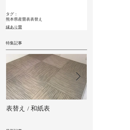
タグ：
熊本県産畳表
表替え
縁あり畳
特集記事
表替え / 和紙表
新畳 / 熊本県