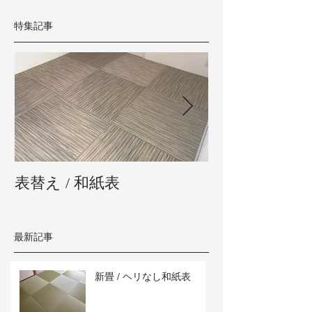
特集記事
表替え / 和紙表
新畳 / 熊本県
最新記事
新畳 / ヘリなし和紙表