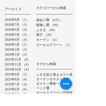
カテゴリーから検索
アーカイブ
縁あり畳
（631）
631件の記事
2026年8月
（1）
1件の記事
縁無し畳
（94）
94件の記事
2026年7月
（5）
5件の記事
ふすま
（66）
66件の記事
2026年6月
（4）
4件の記事
障子
（29）
29件の記事
2026年5月
（3）
3件の記事
カーテン
（6）
6件の記事
2026年4月
（4）
4件の記事
ロールスクリーン
（1）
1件の記事
2026年3月
（5）
5件の記事
2026年2月
（3）
3件の記事
2026年1月
（4）
4件の記事
2025年12月
（4）
4件の記事
タグから検索
2025年11月
（4）
4件の記事
2025年10月
（4）
4件の記事
ふすま貼り替え
カラー表
2025年9月
（5）
5件の記事
カーテン
セキスイ美草
2025年8月
（4）
4件の記事
ダイケン畳表
ヘリ無し畳
2025年7月
（4）
4件の記事
ベッド畳
2025年6月
（6）
6件の記事
ロールスクリーン
中学校
2025年5月
（2）
2件の記事
亀山市
介護施設
保育園
2025年4月
（3）
3件の記事
公共施設
半畳
和紙表
2025年3月
（5）
5件の記事
大和撫子表
天然イ草