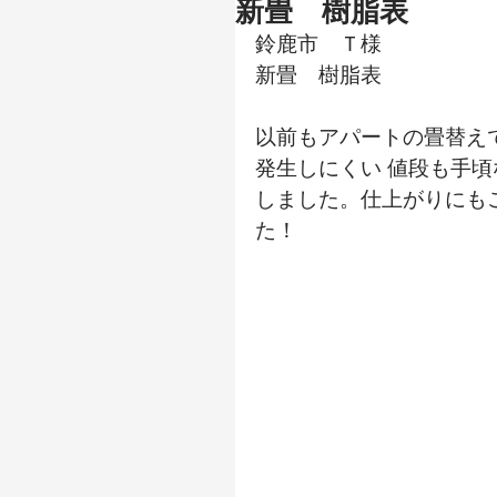
新畳 樹脂表
鈴鹿市　Ｔ様
新畳　樹脂表
以前もアパートの畳替え
発生しにくい 値段も手
しました。仕上がりにも
た！