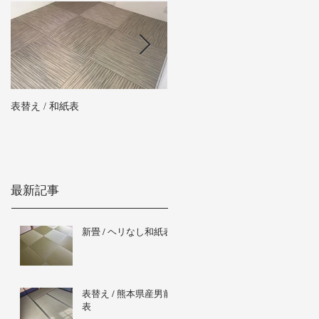
表替え / 和紙表
新畳 / 熊本県産男前表
最新記事
新畳 / ヘリなし和紙表
表替え / 熊本県産男前
表