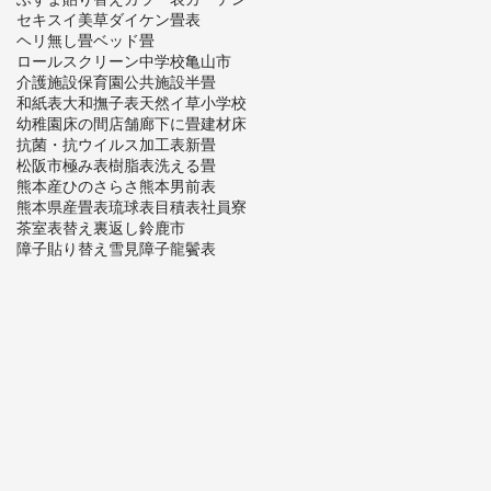
セキスイ美草
ダイケン畳表
ヘリ無し畳
ベッド畳
ロールスクリーン
中学校
亀山市
介護施設
保育園
公共施設
半畳
和紙表
大和撫子表
天然イ草
小学校
幼稚園
床の間
店舗
廊下に畳
建材床
抗菌・抗ウイルス加工表
新畳
松阪市
極み表
樹脂表
洗える畳
熊本産ひのさらさ
熊本男前表
熊本県産畳表
琉球表
目積表
社員寮
茶室
表替え
裏返し
鈴鹿市
障子貼り替え
雪見障子
龍鬢表