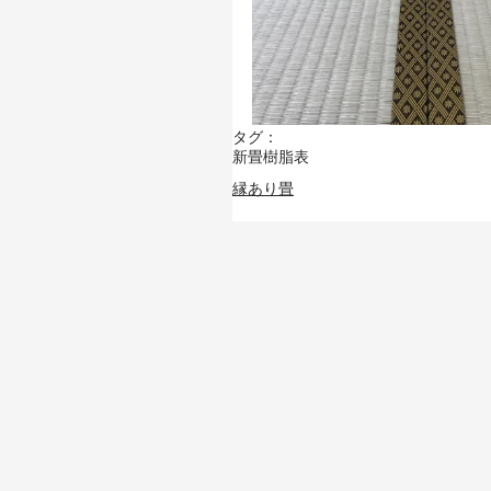
タグ：
新畳
樹脂表
縁あり畳