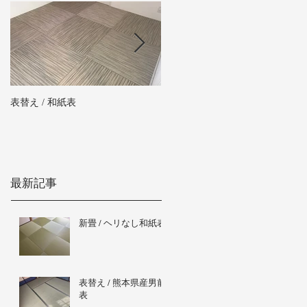
表替え / 和紙表
新畳 / 熊本県産男前表
最新記事
新畳 / ヘリなし和紙表
表替え / 熊本県産男前
表