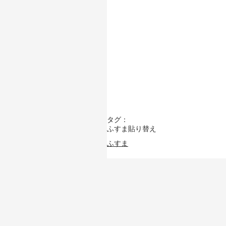
タグ：
ふすま貼り替え
ふすま