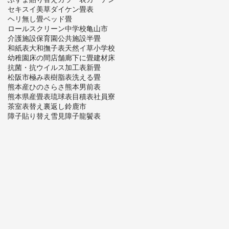
セキスイ美草
ダイケン畳表
ヘリ無し畳
ベッド畳
ロールスクリーン
中学校
亀山市
介護施設
保育園
公共施設
半畳
和紙表
大和撫子表
天然イ草
小学校
幼稚園
床の間
店舗
廊下に畳
建材床
抗菌・抗ウイルス加工表
新畳
松阪市
極み表
樹脂表
洗える畳
熊本産ひのさらさ
熊本男前表
熊本県産畳表
琉球表
目積表
社員寮
茶室
表替え
裏返し
鈴鹿市
障子貼り替え
雪見障子
龍鬢表