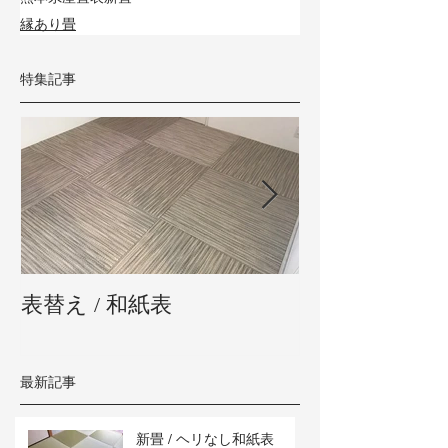
縁あり畳
特集記事
表替え / 和紙表
新畳 / 熊本県
最新記事
新畳 / ヘリなし和紙表