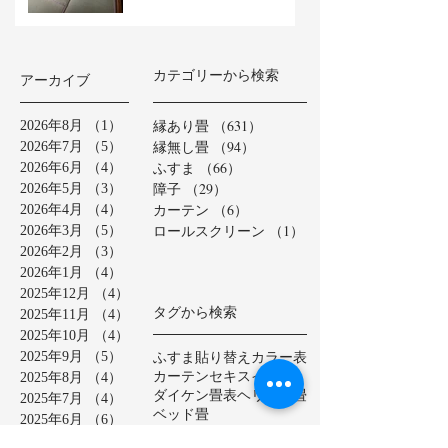
カテゴリーから検索
アーカイブ
縁あり畳
（631）
631件の記事
2026年8月
（1）
1件の記事
縁無し畳
（94）
94件の記事
2026年7月
（5）
5件の記事
ふすま
（66）
66件の記事
2026年6月
（4）
4件の記事
障子
（29）
29件の記事
2026年5月
（3）
3件の記事
カーテン
（6）
6件の記事
2026年4月
（4）
4件の記事
ロールスクリーン
（1）
1件の記事
2026年3月
（5）
5件の記事
2026年2月
（3）
3件の記事
2026年1月
（4）
4件の記事
2025年12月
（4）
4件の記事
タグから検索
2025年11月
（4）
4件の記事
2025年10月
（4）
4件の記事
ふすま貼り替え
カラー表
2025年9月
（5）
5件の記事
カーテン
セキスイ美草
2025年8月
（4）
4件の記事
ダイケン畳表
ヘリ無し畳
2025年7月
（4）
4件の記事
ベッド畳
2025年6月
（6）
6件の記事
ロールスクリーン
中学校
2025年5月
（2）
2件の記事