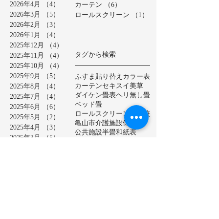
カーテン
（6）
6件の記事
2026年4月
（4）
4件の記事
ロールスクリーン
（1）
1件の記事
2026年3月
（5）
5件の記事
2026年2月
（3）
3件の記事
2026年1月
（4）
4件の記事
2025年12月
（4）
4件の記事
タグから検索
2025年11月
（4）
4件の記事
2025年10月
（4）
4件の記事
ふすま貼り替え
カラー表
2025年9月
（5）
5件の記事
カーテン
セキスイ美草
2025年8月
（4）
4件の記事
ダイケン畳表
ヘリ無し畳
2025年7月
（4）
4件の記事
ベッド畳
2025年6月
（6）
6件の記事
ロールスクリーン
中学校
2025年5月
（2）
2件の記事
亀山市
介護施設
保育園
2025年4月
（3）
3件の記事
公共施設
半畳
和紙表
2025年3月
（5）
5件の記事
大和撫子表
天然イ草
2025年2月
（3）
3件の記事
小学校
幼稚園
床の間
店舗
2025年1月
（4）
4件の記事
廊下に畳
建材床
抗菌・抗ウイルス加工表
2024年12月
（4）
4件の記事
新畳
松阪市
極み表
樹脂表
2024年11月
（4）
4件の記事
洗える畳
2024年10月
（5）
5件の記事
熊本産ひのさらさ
2024年9月
（5）
5件の記事
熊本男前表
熊本県産畳表
2024年8月
（4）
4件の記事
琉球表
目積表
社員寮
茶室