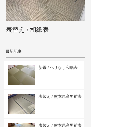
表替え / 和紙表
新畳 / 熊本県
最新記事
新畳 / ヘリなし和紙表
表替え / 熊本県産男前表
表替え / 熊本県産男前表