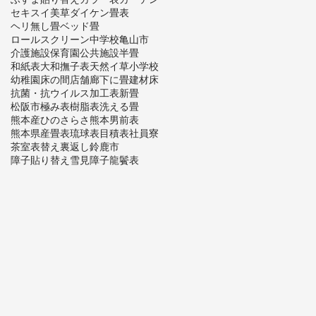
セキスイ美草
ダイケン畳表
ヘリ無し畳
ベッド畳
ロールスクリーン
中学校
亀山市
介護施設
保育園
公共施設
半畳
和紙表
大和撫子表
天然イ草
小学校
幼稚園
床の間
店舗
廊下に畳
建材床
抗菌・抗ウイルス加工表
新畳
松阪市
極み表
樹脂表
洗える畳
熊本産ひのさらさ
熊本男前表
熊本県産畳表
琉球表
目積表
社員寮
茶室
表替え
裏返し
鈴鹿市
障子貼り替え
雪見障子
龍鬢表