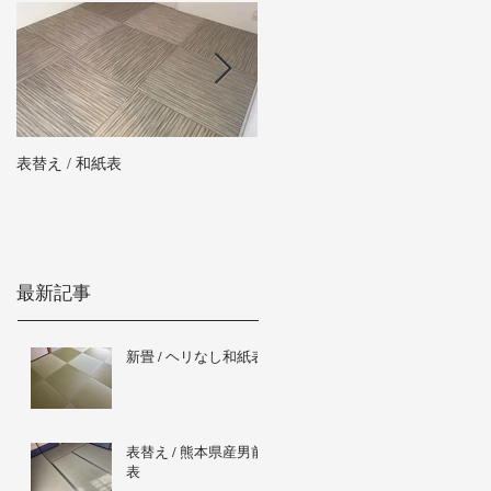
表替え / 和紙表
新畳 / 熊本県産男前表
最新記事
新畳 / ヘリなし和紙表
表替え / 熊本県産男前
表