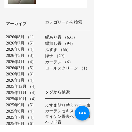
カテゴリーから検索
アーカイブ
縁あり畳
（631）
631件の記事
2026年8月
（1）
1件の記事
縁無し畳
（94）
94件の記事
2026年7月
（5）
5件の記事
ふすま
（66）
66件の記事
2026年6月
（4）
4件の記事
障子
（29）
29件の記事
2026年5月
（3）
3件の記事
カーテン
（6）
6件の記事
2026年4月
（4）
4件の記事
ロールスクリーン
（1）
1件の記事
2026年3月
（5）
5件の記事
2026年2月
（3）
3件の記事
2026年1月
（4）
4件の記事
2025年12月
（4）
4件の記事
タグから検索
2025年11月
（4）
4件の記事
2025年10月
（4）
4件の記事
ふすま貼り替え
カラー表
2025年9月
（5）
5件の記事
カーテン
セキスイ美草
2025年8月
（4）
4件の記事
ダイケン畳表
ヘリ無し畳
2025年7月
（4）
4件の記事
ベッド畳
2025年6月
（6）
6件の記事
ロールスクリーン
中学校
2025年5月
（2）
2件の記事