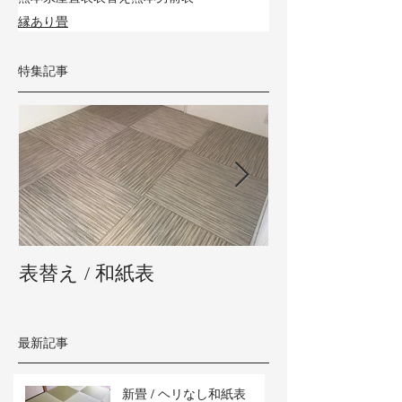
縁あり畳
特集記事
表替え / 和紙表
新畳 / 熊本県
最新記事
新畳 / ヘリなし和紙表