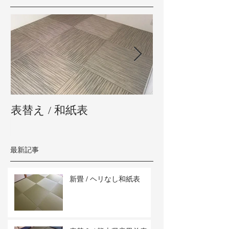
表替え / 和紙表
新畳 / 熊本県
最新記事
新畳 / ヘリなし和紙表