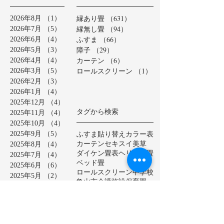
縁あり畳
（631）
631件の記事
2026年8月
（1）
1件の記事
縁無し畳
（94）
94件の記事
2026年7月
（5）
5件の記事
ふすま
（66）
66件の記事
2026年6月
（4）
4件の記事
障子
（29）
29件の記事
2026年5月
（3）
3件の記事
カーテン
（6）
6件の記事
2026年4月
（4）
4件の記事
ロールスクリーン
（1）
1件の記事
2026年3月
（5）
5件の記事
2026年2月
（3）
3件の記事
2026年1月
（4）
4件の記事
2025年12月
（4）
4件の記事
タグから検索
2025年11月
（4）
4件の記事
2025年10月
（4）
4件の記事
ふすま貼り替え
カラー表
2025年9月
（5）
5件の記事
カーテン
セキスイ美草
2025年8月
（4）
4件の記事
ダイケン畳表
ヘリ無し畳
2025年7月
（4）
4件の記事
ベッド畳
2025年6月
（6）
6件の記事
ロールスクリーン
中学校
2025年5月
（2）
2件の記事
亀山市
介護施設
保育園
2025年4月
（3）
3件の記事
公共施設
半畳
和紙表
2025年3月
（5）
5件の記事
大和撫子表
天然イ草
2025年2月
（3）
3件の記事
小学校
幼稚園
床の間
店舗
2025年1月
（4）
4件の記事
廊下に畳
建材床