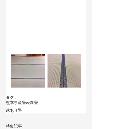
タグ：
熊本県産畳表
新畳
縁あり畳
特集記事