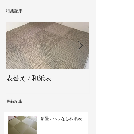
特集記事
表替え / 和紙表
新畳 / 熊本県
最新記事
新畳 / ヘリなし和紙表