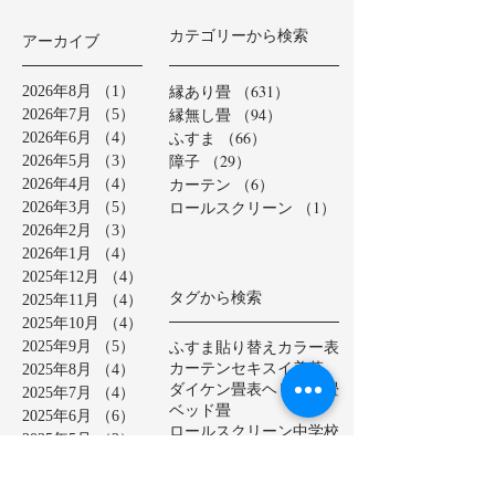
カテゴリーから検索
アーカイブ
縁あり畳
（631）
631件の記事
2026年8月
（1）
1件の記事
縁無し畳
（94）
94件の記事
2026年7月
（5）
5件の記事
ふすま
（66）
66件の記事
2026年6月
（4）
4件の記事
障子
（29）
29件の記事
2026年5月
（3）
3件の記事
カーテン
（6）
6件の記事
2026年4月
（4）
4件の記事
ロールスクリーン
（1）
1件の記事
2026年3月
（5）
5件の記事
2026年2月
（3）
3件の記事
2026年1月
（4）
4件の記事
2025年12月
（4）
4件の記事
タグから検索
2025年11月
（4）
4件の記事
2025年10月
（4）
4件の記事
ふすま貼り替え
カラー表
2025年9月
（5）
5件の記事
カーテン
セキスイ美草
2025年8月
（4）
4件の記事
ダイケン畳表
ヘリ無し畳
2025年7月
（4）
4件の記事
ベッド畳
2025年6月
（6）
6件の記事
ロールスクリーン
中学校
2025年5月
（2）
2件の記事
亀山市
介護施設
保育園
2025年4月
（3）
3件の記事
公共施設
半畳
和紙表
2025年3月
（5）
5件の記事
大和撫子表
天然イ草