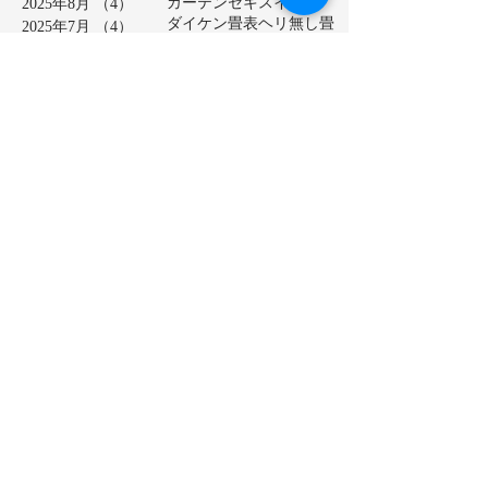
カーテン
セキスイ美草
2025年8月
（4）
4件の記事
ダイケン畳表
ヘリ無し畳
2025年7月
（4）
4件の記事
ベッド畳
2025年6月
（6）
6件の記事
ロールスクリーン
中学校
2025年5月
（2）
2件の記事
亀山市
介護施設
保育園
2025年4月
（3）
3件の記事
公共施設
半畳
和紙表
2025年3月
（5）
5件の記事
大和撫子表
天然イ草
2025年2月
（3）
3件の記事
小学校
幼稚園
床の間
店舗
2025年1月
（4）
4件の記事
廊下に畳
建材床
抗菌・抗ウイルス加工表
2024年12月
（4）
4件の記事
新畳
松阪市
極み表
樹脂表
2024年11月
（4）
4件の記事
洗える畳
2024年10月
（5）
5件の記事
熊本産ひのさらさ
2024年9月
（5）
5件の記事
熊本男前表
熊本県産畳表
2024年8月
（4）
4件の記事
琉球表
目積表
社員寮
茶室
2024年7月
（4）
4件の記事
表替え
裏返し
鈴鹿市
2024年6月
（4）
4件の記事
障子貼り替え
雪見障子
2024年5月
（5）
5件の記事
龍鬢表
2024年4月
（4）
4件の記事
2024年3月
（5）
5件の記事
2024年2月
（4）
4件の記事
2024年1月
（4）
4件の記事
2023年12月
（5）
5件の記事
2023年11月
（4）
4件の記事