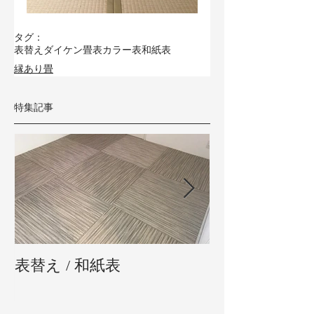
タグ：
表替え
ダイケン畳表
カラー表
和紙表
縁あり畳
特集記事
表替え / 和紙表
新畳 / 熊本県