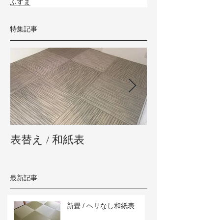
ふすま
特集記事
表替え / 和紙表
新畳 / 熊本県
最新記事
新畳 / ヘリなし和紙表