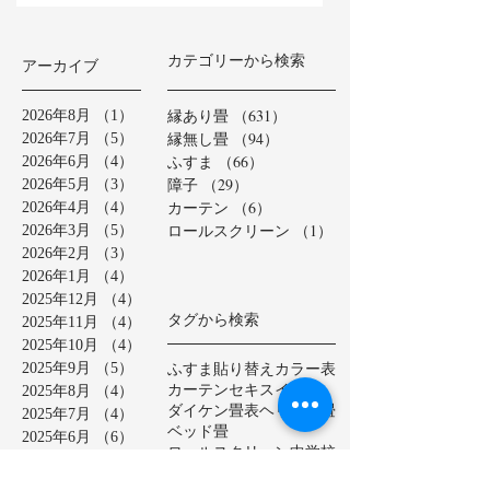
カテゴリーから検索
アーカイブ
縁あり畳
（631）
631件の記事
2026年8月
（1）
1件の記事
縁無し畳
（94）
94件の記事
2026年7月
（5）
5件の記事
ふすま
（66）
66件の記事
2026年6月
（4）
4件の記事
障子
（29）
29件の記事
2026年5月
（3）
3件の記事
カーテン
（6）
6件の記事
2026年4月
（4）
4件の記事
ロールスクリーン
（1）
1件の記事
2026年3月
（5）
5件の記事
2026年2月
（3）
3件の記事
2026年1月
（4）
4件の記事
2025年12月
（4）
4件の記事
タグから検索
2025年11月
（4）
4件の記事
2025年10月
（4）
4件の記事
ふすま貼り替え
カラー表
2025年9月
（5）
5件の記事
カーテン
セキスイ美草
2025年8月
（4）
4件の記事
ダイケン畳表
ヘリ無し畳
2025年7月
（4）
4件の記事
ベッド畳
2025年6月
（6）
6件の記事
ロールスクリーン
中学校
2025年5月
（2）
2件の記事
亀山市
介護施設
保育園
2025年4月
（3）
3件の記事