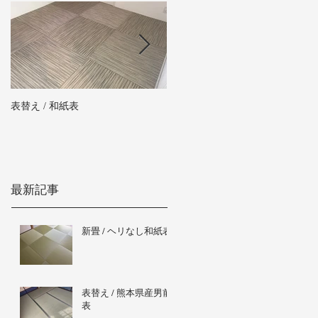
表替え / 和紙表
新畳 / 熊本県産男前表
最新記事
新畳 / ヘリなし和紙表
表替え / 熊本県産男前
表