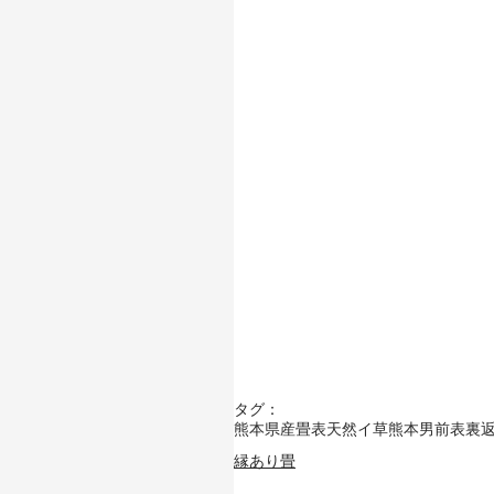
タグ：
熊本県産畳表
天然イ草
熊本男前表
裏
縁あり畳