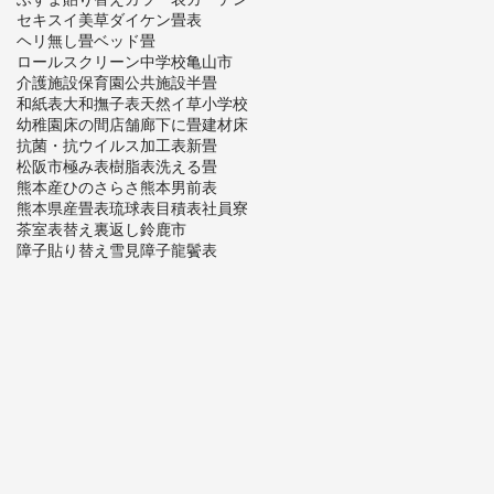
セキスイ美草
ダイケン畳表
ヘリ無し畳
ベッド畳
ロールスクリーン
中学校
亀山市
介護施設
保育園
公共施設
半畳
和紙表
大和撫子表
天然イ草
小学校
幼稚園
床の間
店舗
廊下に畳
建材床
抗菌・抗ウイルス加工表
新畳
松阪市
極み表
樹脂表
洗える畳
熊本産ひのさらさ
熊本男前表
熊本県産畳表
琉球表
目積表
社員寮
茶室
表替え
裏返し
鈴鹿市
障子貼り替え
雪見障子
龍鬢表