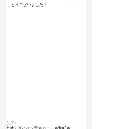
とうございました！
タグ：
表替え
ダイケン畳表
カラー表
和紙表