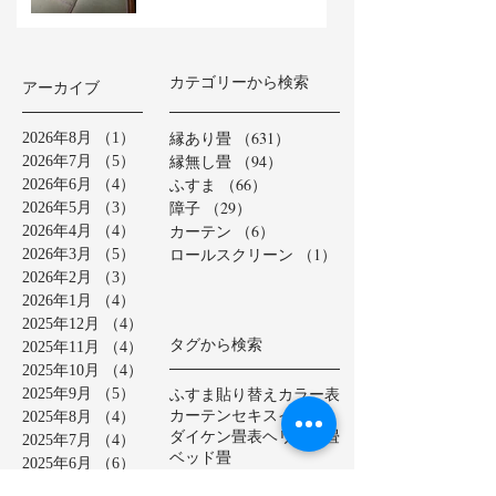
カテゴリーから検索
アーカイブ
縁あり畳
（631）
631件の記事
2026年8月
（1）
1件の記事
縁無し畳
（94）
94件の記事
2026年7月
（5）
5件の記事
ふすま
（66）
66件の記事
2026年6月
（4）
4件の記事
障子
（29）
29件の記事
2026年5月
（3）
3件の記事
カーテン
（6）
6件の記事
2026年4月
（4）
4件の記事
ロールスクリーン
（1）
1件の記事
2026年3月
（5）
5件の記事
2026年2月
（3）
3件の記事
2026年1月
（4）
4件の記事
2025年12月
（4）
4件の記事
タグから検索
2025年11月
（4）
4件の記事
2025年10月
（4）
4件の記事
ふすま貼り替え
カラー表
2025年9月
（5）
5件の記事
カーテン
セキスイ美草
2025年8月
（4）
4件の記事
ダイケン畳表
ヘリ無し畳
2025年7月
（4）
4件の記事
ベッド畳
2025年6月
（6）
6件の記事
ロールスクリーン
中学校
2025年5月
（2）
2件の記事