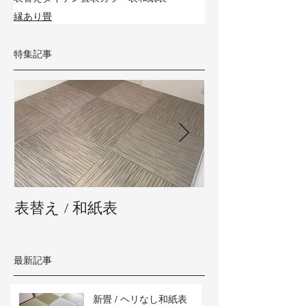
縁あり畳
特集記事
表替え / 和紙表
新畳 / 熊本県
最新記事
新畳 / ヘリなし和紙表