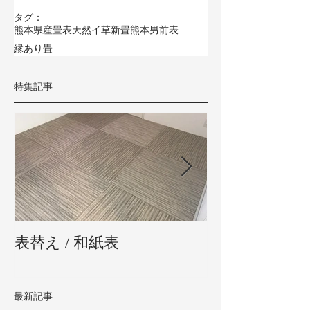
タグ：
熊本県産畳表
天然イ草
新畳
熊本男前表
縁あり畳
特集記事
表替え / 和紙表
新畳 / 熊本県
最新記事