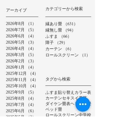
カテゴリーから検索
アーカイブ
縁あり畳
（631）
631件の記事
2026年8月
（1）
1件の記事
縁無し畳
（94）
94件の記事
2026年7月
（5）
5件の記事
ふすま
（66）
66件の記事
2026年6月
（4）
4件の記事
障子
（29）
29件の記事
2026年5月
（3）
3件の記事
カーテン
（6）
6件の記事
2026年4月
（4）
4件の記事
ロールスクリーン
（1）
1件の記事
2026年3月
（5）
5件の記事
2026年2月
（3）
3件の記事
2026年1月
（4）
4件の記事
2025年12月
（4）
4件の記事
タグから検索
2025年11月
（4）
4件の記事
2025年10月
（4）
4件の記事
ふすま貼り替え
カラー表
2025年9月
（5）
5件の記事
カーテン
セキスイ美草
2025年8月
（4）
4件の記事
ダイケン畳表
ヘリ無し畳
2025年7月
（4）
4件の記事
ベッド畳
2025年6月
（6）
6件の記事
ロールスクリーン
中学校
2025年5月
（2）
2件の記事
亀山市
介護施設
保育園
2025年4月
（3）
3件の記事
公共施設
半畳
和紙表
2025年3月
（5）
5件の記事
大和撫子表
天然イ草