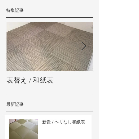
特集記事
表替え / 和紙表
新畳 / 熊本県
最新記事
新畳 / ヘリなし和紙表