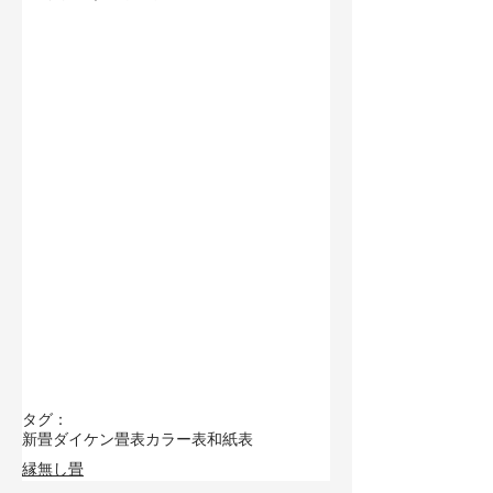
タグ：
新畳
ダイケン畳表
カラー表
和紙表
縁無し畳