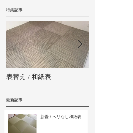
特集記事
表替え / 和紙表
新畳 / 熊本県
最新記事
新畳 / ヘリなし和紙表