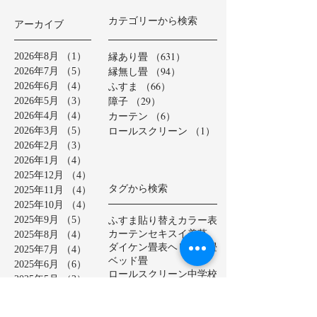
カテゴリーから検索
アーカイブ
縁あり畳
（631）
631件の記事
2026年8月
（1）
1件の記事
縁無し畳
（94）
94件の記事
2026年7月
（5）
5件の記事
ふすま
（66）
66件の記事
2026年6月
（4）
4件の記事
障子
（29）
29件の記事
2026年5月
（3）
3件の記事
カーテン
（6）
6件の記事
2026年4月
（4）
4件の記事
ロールスクリーン
（1）
1件の記事
2026年3月
（5）
5件の記事
2026年2月
（3）
3件の記事
2026年1月
（4）
4件の記事
2025年12月
（4）
4件の記事
タグから検索
2025年11月
（4）
4件の記事
2025年10月
（4）
4件の記事
ふすま貼り替え
カラー表
2025年9月
（5）
5件の記事
カーテン
セキスイ美草
2025年8月
（4）
4件の記事
ダイケン畳表
ヘリ無し畳
2025年7月
（4）
4件の記事
ベッド畳
2025年6月
（6）
6件の記事
ロールスクリーン
中学校
2025年5月
（2）
2件の記事
亀山市
介護施設
保育園
2025年4月
（3）
3件の記事
公共施設
半畳
和紙表
2025年3月
（5）
5件の記事
大和撫子表
天然イ草