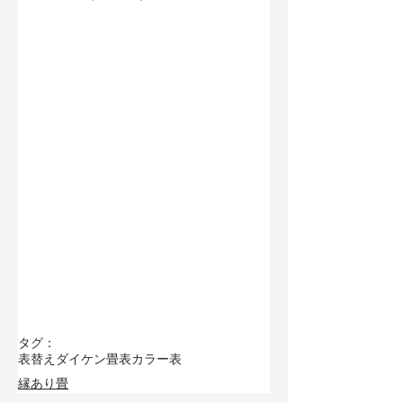
タグ：
表替え
ダイケン畳表
カラー表
縁あり畳